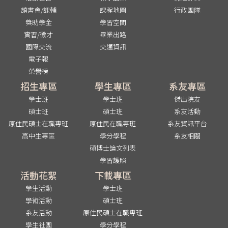
讀書會/課輔
課程地圖
行政團隊
獎助學金
學習空間
實習/徵才
畢業出路
國際交流
交通資訊
電子報
榮譽榜
招生專區
學生專區
系友專區
學士班
學士班
傑出院友
碩士班
碩士班
系友活動
原住民碩士在職專班
原住民在職專班
系友資訊平台
高中生專區
學分學程
系友相關
碩博士論文列表
學習護照
活動花絮
下載專區
學生活動
學士班
學術活動
碩士班
系友活動
原住民碩士在職專班
學生社團
學分學程