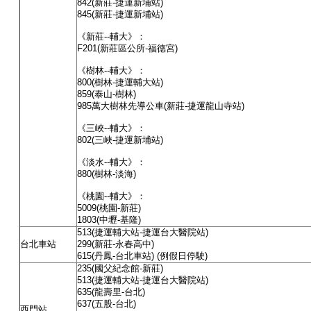
842
(新莊-捷運新埔站)
845
(新莊-捷運新埔站)
《新莊
--
輔大》：
F201
(新莊區公所-福德宮)
《樹林
--
輔大》：
800
(樹林-捷運輔大站)
859
(泰山-樹林)
985
萬大樹林先導公車
(新莊-捷運龍山寺站)
《三峽
--
輔大》：
802
(三峽-捷運新埔站)
《淡水
--
輔大》：
880
(樹林-淡海)
《桃園
--
輔大》：
5009
(桃園-新莊)
1803
(中壢-基隆)
513
(捷運輔大站-捷運台大醫院站)
台北車站
299
(新莊-永春高中)
615
(丹鳳-台北車站) (例假日停駛)
235
(國父紀念館-新莊)
513
(捷運輔大站-捷運台大醫院站)
635
(龍壽里-台北)
637
(五股-台北)
西門站