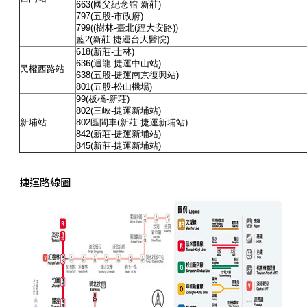
663
(國父紀念館-新莊)
797
(五股-市政府)
799
((樹林-臺北(經大安路))
藍2
(新莊-捷運台大醫院)
618
(新莊-士林)
636
(迴龍-捷運中山站)
民權西路站
638
(五股-捷運南京復興站)
801
(五股-松山機場)
99
(板橋-新莊)
802
(三峽-捷運新埔站)
新埔站
802
區間車
(新莊-捷運新埔站)
842
(新莊-捷運新埔站)
845
(新莊-捷運新埔站)
捷運路線圖