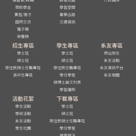
獎助學金
學習空間
實習/徵才
畢業出路
國際交流
交通資訊
電子報
榮譽榜
招生專區
學生專區
系友專區
學士班
學士班
傑出院友
碩士班
碩士班
系友活動
原住民碩士在職專班
原住民在職專班
系友資訊平台
高中生專區
學分學程
系友相關
碩博士論文列表
學習護照
活動花絮
下載專區
學生活動
學士班
學術活動
碩士班
系友活動
原住民碩士在職專班
學生社團
學分學程
規章辦法