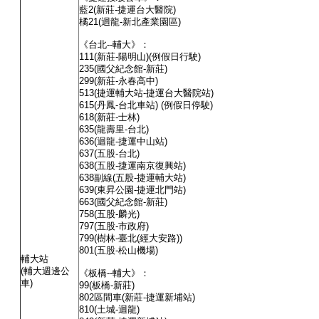
藍
2
(新莊-捷運台大醫院)
橘
21
(迴龍-新北產業園區)
《台北
--
輔大》：
111
(新莊-陽明山)(例假日行駛)
235
(國父紀念館-新莊)
299
(新莊-永春高中)
513
(捷運輔大站-捷運台大醫院站)
615
(丹鳳-台北車站) (例假日停駛)
618
(新莊-士林)
635
(龍壽里-台北)
636
(迴龍-捷運中山站)
637
(五股-台北)
638
(五股-捷運南京復興站)
638
副線
(五股-捷運輔大站)
639
(東昇公園-捷運北門站)
663
(國父紀念館-新莊)
758
(五股-麟光)
797
(五股-市政府)
799
(樹林-臺北(經大安路))
801
(五股-松山機場)
輔大站
(
輔大週邊公
《板橋
--
輔大》：
車)
99
(板橋-新莊)
802
區間車
(新莊-捷運新埔站)
810
(土城-迴龍)