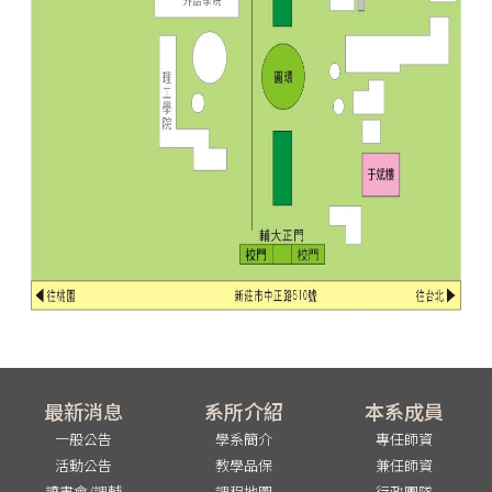
最新消息
系所介紹
本系成員
一般公告
學系簡介
專任師資
活動公告
教學品保
兼任師資
讀書會/課輔
課程地圖
行政團隊