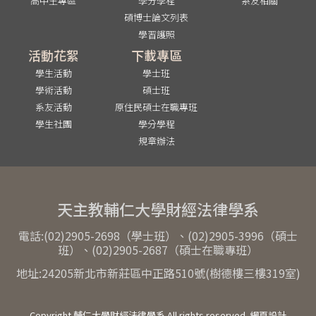
高中生專區
學分學程
系友相關
碩博士論文列表
學習護照
活動花絮
下載專區
學生活動
學士班
學術活動
碩士班
系友活動
原住民碩士在職專班
學生社團
學分學程
規章辦法
天主教輔仁大學財經法律學系
電話:(02)2905-2698（學士班）、(02)2905-3996（碩士
班）、(02)2905-2687（碩士在職專班）
地址:24205新北市新莊區中正路510號(樹德樓三樓319室)
Copyright 輔仁大學財經法律學系 All rights reserved. 網頁設計