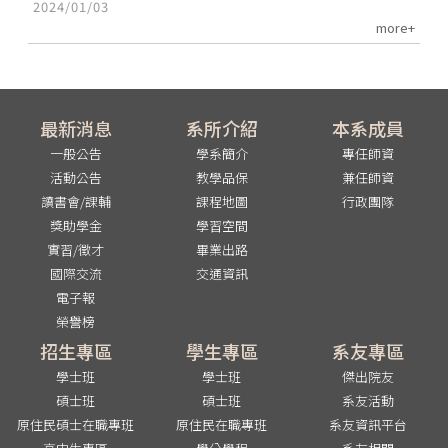
2024/01/03
more+
最新消息
系所介紹
本系成員
一般公告
學系簡介
專任師資
活動公告
教學品保
兼任師資
讀書會/課輔
課程地圖
行政團隊
獎助學金
學習空間
實習/徵才
畢業出路
國際交流
交通資訊
電子報
榮譽榜
招生專區
學生專區
系友專區
學士班
學士班
傑出院友
碩士班
碩士班
系友活動
原住民碩士在職專班
原住民在職專班
系友資訊平台