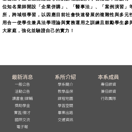
位知名業師開設「企業併購」、「醫事法」、「案例演習」
所，跨域領學習，以因應目前社會快速發展的複雜性與多元
用合一使學生兼具法學理論與實務運用之訓練且鼓勵學生參
大家庭，強化並驗證自己的實力！
最新消息
系所介紹
本系成員
一般公告
學系簡介
專任師資
活動公告
教學品保
兼任師資
讀書會/課輔
課程地圖
行政團隊
獎助學金
學習空間
實習/徵才
畢業出路
國際交流
交通資訊
電子報