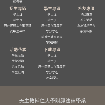
榮譽榜
招生專區
學生專區
系友專區
學士班
學士班
傑出院友
碩士班
碩士班
系友活動
原住民碩士在職專班
原住民在職專班
系友資訊平台
高中生專區
學分學程
系友相關
碩博士論文列表
學習護照
活動花絮
下載專區
學生活動
學士班
學術活動
碩士班
系友活動
原住民碩士在職專班
學生社團
學分學程
規章辦法
天主教輔仁大學財經法律學系