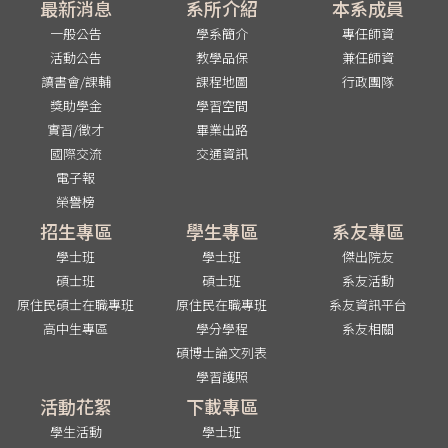
最新消息
系所介紹
本系成員
一般公告
學系簡介
專任師資
活動公告
教學品保
兼任師資
讀書會/課輔
課程地圖
行政團隊
獎助學金
學習空間
實習/徵才
畢業出路
國際交流
交通資訊
電子報
榮譽榜
招生專區
學生專區
系友專區
學士班
學士班
傑出院友
碩士班
碩士班
系友活動
原住民碩士在職專班
原住民在職專班
系友資訊平台
高中生專區
學分學程
系友相關
碩博士論文列表
學習護照
活動花絮
下載專區
學生活動
學士班