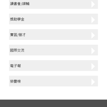
讀書會/課輔
獎助學金
實習/徵才
國際交流
電子報
榮譽榜