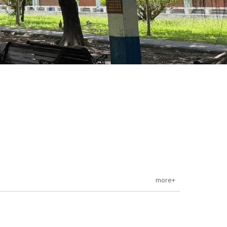
more+