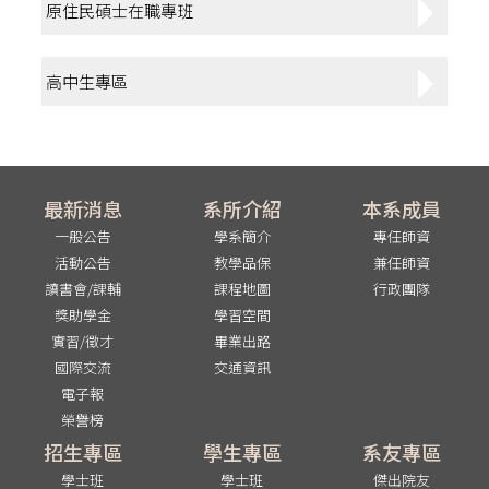
原住民碩士在職專班
高中生專區
最新消息
系所介紹
本系成員
一般公告
學系簡介
專任師資
活動公告
教學品保
兼任師資
讀書會/課輔
課程地圖
行政團隊
獎助學金
學習空間
實習/徵才
畢業出路
國際交流
交通資訊
電子報
榮譽榜
招生專區
學生專區
系友專區
學士班
學士班
傑出院友