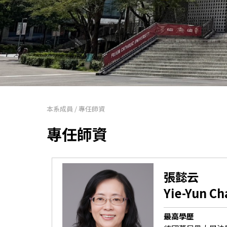
本系成員
/
專任師資
專任師資
張懿云
Yie-Yun C
最高學歷