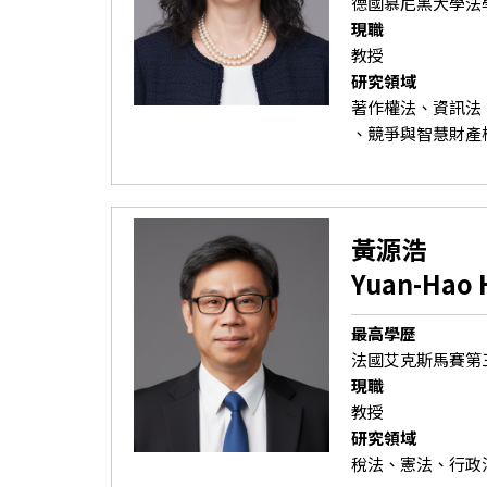
德國慕尼黑大學法
現職
教授
研究領域
著作權法、資訊法
、競爭與智慧財產
黃源浩
Yuan-Hao 
最高學歷
法國艾克斯馬賽第
現職
教授
研究領域
稅法、憲法、行政