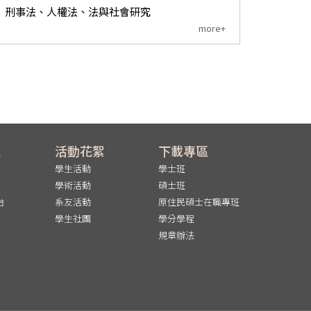
刑事法、人權法、法與社會研究
more+
區
活動花絮
下載專區
學生活動
學士班
學術活動
碩士班
台
系友活動
原住民碩士在職專班
學生社團
學分學程
規章辦法