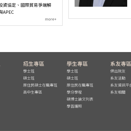
投資協定、國際貿易爭端解
APEC
more+
員
招生專區
學生專區
系友專
學士班
學士班
傑出院友
碩士班
碩士班
系友活動
原住民碩士在職專班
原住民在職專班
系友資訊平
高中生專區
學分學程
系友相關
碩博士論文列表
學習護照