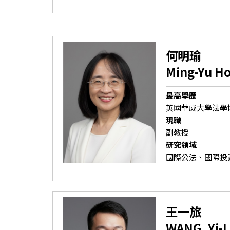
何明瑜
Ming-Yu H
最高學歷
英國華威大學法學
現職
副教授
研究領域
國際公法、國際投
王一旅
WANG, Yi-