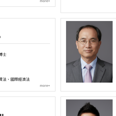
more+
o
博士
資法、國際經濟法
more+
Lu