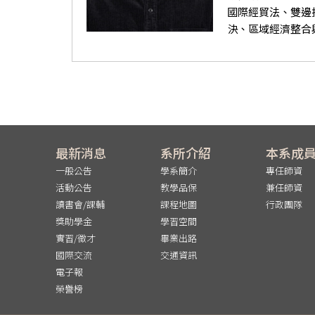
國際經貿法、雙邊
決、區域經濟整合與
最新消息
系所介紹
本系成
一般公告
學系簡介
專任師資
活動公告
教學品保
兼任師資
讀書會/課輔
課程地圖
行政團隊
獎助學金
學習空間
實習/徵才
畢業出路
國際交流
交通資訊
電子報
榮譽榜