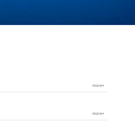
more+
more+