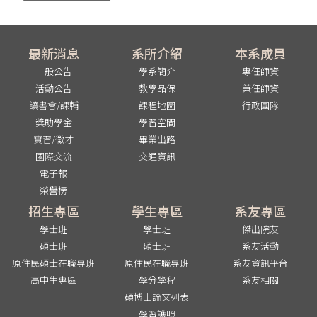
最新消息
系所介紹
本系成員
一般公告
學系簡介
專任師資
活動公告
教學品保
兼任師資
讀書會/課輔
課程地圖
行政團隊
獎助學金
學習空間
實習/徵才
畢業出路
國際交流
交通資訊
電子報
榮譽榜
招生專區
學生專區
系友專區
學士班
學士班
傑出院友
碩士班
碩士班
系友活動
原住民碩士在職專班
原住民在職專班
系友資訊平台
高中生專區
學分學程
系友相關
碩博士論文列表
學習護照