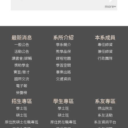
more+
最新消息
系所介紹
本系成員
一般公告
學系簡介
專任師資
活動公告
教學品保
兼任師資
讀書會/課輔
課程地圖
行政團隊
獎助學金
學習空間
實習/徵才
畢業出路
國際交流
交通資訊
電子報
榮譽榜
招生專區
學生專區
系友專區
學士班
學士班
傑出院友
碩士班
碩士班
系友活動
原住民碩士在職專班
原住民在職專班
系友資訊平台