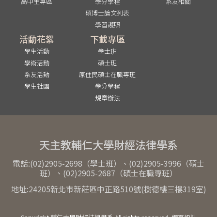
高中生專區
學分學程
系友相關
碩博士論文列表
學習護照
活動花絮
下載專區
學生活動
學士班
學術活動
碩士班
系友活動
原住民碩士在職專班
學生社團
學分學程
規章辦法
天主教輔仁大學財經法律學系
電話:(02)2905-2698（學士班）、(02)2905-3996（碩士
班）、(02)2905-2687（碩士在職專班）
地址:24205新北市新莊區中正路510號(樹德樓三樓319室)