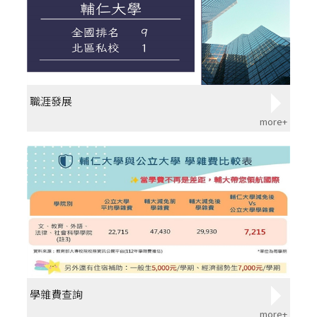
職涯發展
more+
學雜費查詢
more+