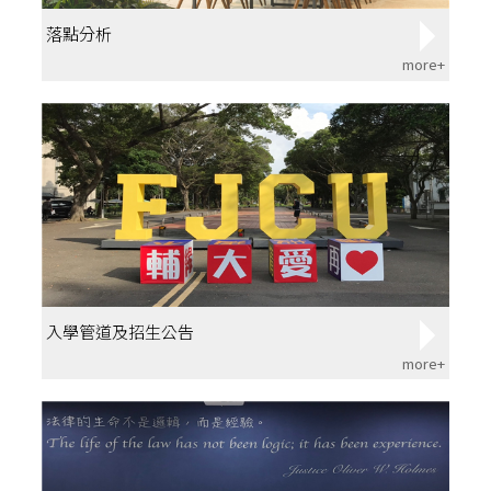
落點分析
more+
入學管道及招生公告
more+