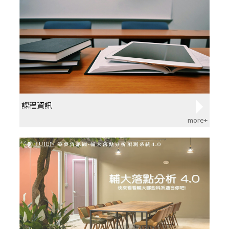
課程資訊
more+