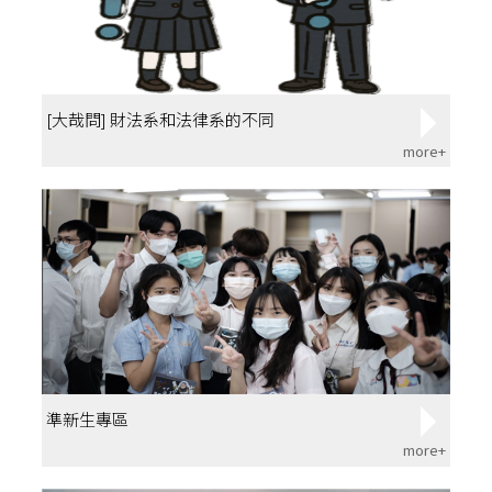
[大哉問] 財法系和法律系的不同
more+
準新生專區
more+