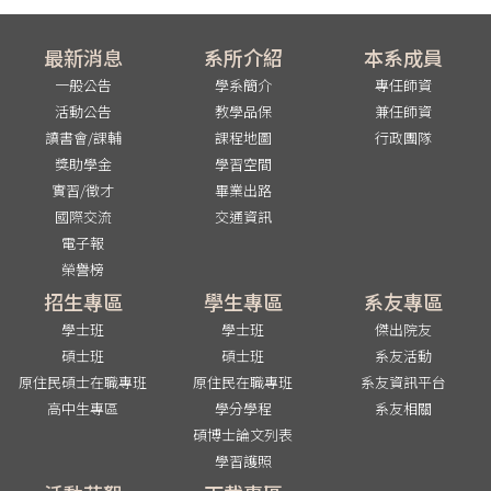
最新消息
系所介紹
本系成員
一般公告
學系簡介
專任師資
活動公告
教學品保
兼任師資
讀書會/課輔
課程地圖
行政團隊
獎助學金
學習空間
實習/徵才
畢業出路
國際交流
交通資訊
電子報
榮譽榜
招生專區
學生專區
系友專區
學士班
學士班
傑出院友
碩士班
碩士班
系友活動
原住民碩士在職專班
原住民在職專班
系友資訊平台
高中生專區
學分學程
系友相關
碩博士論文列表
學習護照