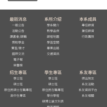
最新消息
系所介紹
本系成員
一般公告
學系簡介
專任師資
活動公告
教學品保
兼任師資
讀書會/課輔
課程地圖
行政團隊
獎助學金
學習空間
實習/徵才
畢業出路
國際交流
交通資訊
電子報
榮譽榜
招生專區
學生專區
系友專區
學士班
學士班
傑出院友
碩士班
碩士班
系友活動
原住民碩士在職專班
原住民在職專班
系友資訊平台
高中生專區
學分學程
系友相關
碩博士論文列表
學習護照