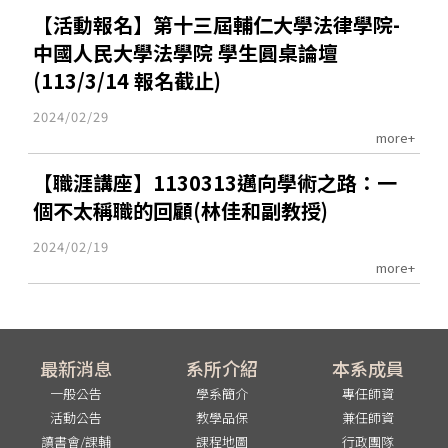
【活動報名】第十三屆輔仁大學法律學院-
中國人民大學法學院 學生圓桌論壇
(113/3/14 報名截止)
2024/02/29
more+
【職涯講座】1130313邁向學術之路：一
個不太稱職的回顧(林佳和副教授)
2024/02/19
more+
最新消息
系所介紹
本系成員
一般公告
學系簡介
專任師資
活動公告
教學品保
兼任師資
讀書會/課輔
課程地圖
行政團隊