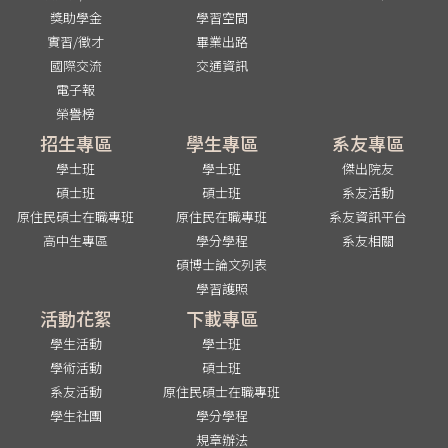
獎助學金
學習空間
實習/徵才
畢業出路
國際交流
交通資訊
電子報
榮譽榜
招生專區
學生專區
系友專區
學士班
學士班
傑出院友
碩士班
碩士班
系友活動
原住民碩士在職專班
原住民在職專班
系友資訊平台
高中生專區
學分學程
系友相關
碩博士論文列表
學習護照
活動花絮
下載專區
學生活動
學士班
學術活動
碩士班
系友活動
原住民碩士在職專班
學生社團
學分學程
規章辦法