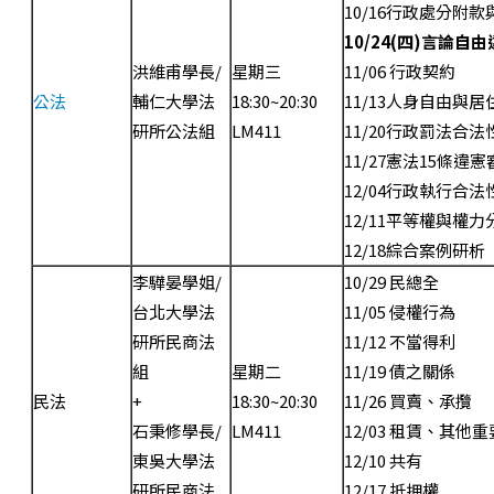
10/16行政處分附款
10/24(
四
)
言論自由
洪維甫學長/
星期三
11/06 行政契約
公法
輔仁大學法
18:30~20:30
11/13人身自由與
研所公法組
LM411
11/20行政罰法合法
11/27憲法15條違憲
12/04行政執行合法
12/11平等權與權力
12/18綜合案例研析
李驊晏學姐/
10/29 民總全
台北大學法
11/05 侵權行為
研所民商法
11/12 不當得利
組
星期二
11/19 債之關係
民法
+
18:30~20:30
11/26 買賣、承攬
石秉修學長/
LM411
12/03 租賃、其他
東吳大學法
12/10 共有
研所民商法
12/17 抵押權