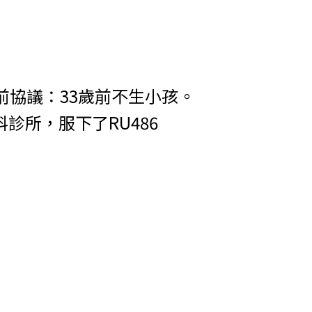
前協議：33歲前不生小孩。
所，服下了RU486