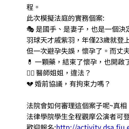
程。
此次模擬法庭的實務個案:
🎭 是國手、是妻子，也是一個決
羽球天才戚紫羽，年僅23歲就登
但一次避孕失誤，懷孕了。而丈夫
💊 一顆藥，結束了懷孕，也開啟
👩‍⚕️ 醫師姐姐，違法？
💔 婚前協議，有拘束力嗎？
法院會如何審理這個案子呢~真
法律學院學生全程觀摩公演者可登
歡迎報名:
http://activity.dsa.fju