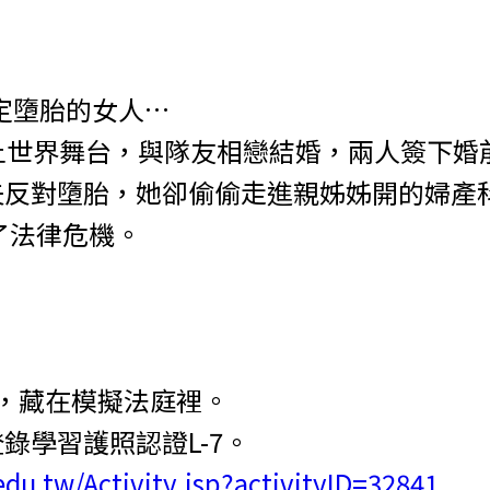
定墮胎的女人…
上世界舞台，與隊友相戀結婚，兩人簽下婚
反對墮胎，她卻偷偷走進親姊姊開的婦產科診
了法律危機。
相，藏在模擬法庭裡。
錄學習護照認證L-7。
.edu.tw/Activity.jsp?activityID=32841