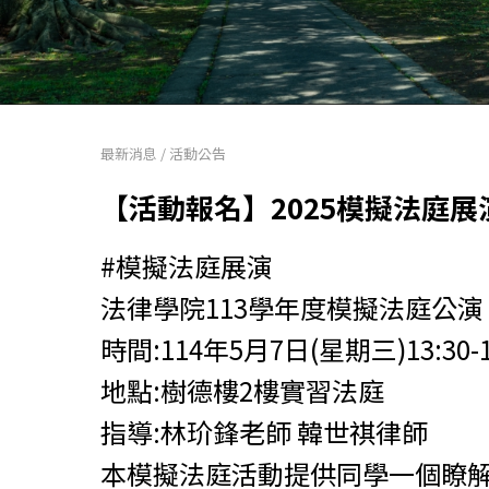
最新消息
/
活動公告
【活動報名】2025模擬法庭展
#模擬法庭展演
法律學院113學年度模擬法庭公演
時間:114年5月7日(星期三)13:30-1
地點:樹德樓2樓實習法庭
指導:林玠鋒老師 韓世祺律師
本模擬法庭活動提供同學一個瞭