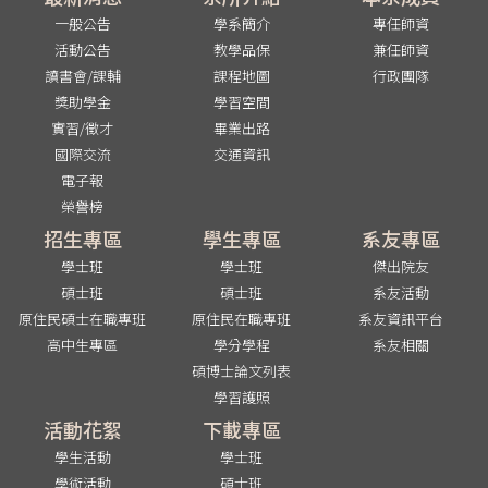
一般公告
學系簡介
專任師資
活動公告
教學品保
兼任師資
讀書會/課輔
課程地圖
行政團隊
獎助學金
學習空間
實習/徵才
畢業出路
國際交流
交通資訊
電子報
榮譽榜
招生專區
學生專區
系友專區
學士班
學士班
傑出院友
碩士班
碩士班
系友活動
原住民碩士在職專班
原住民在職專班
系友資訊平台
高中生專區
學分學程
系友相關
碩博士論文列表
學習護照
活動花絮
下載專區
學生活動
學士班
學術活動
碩士班