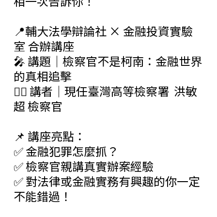
相一次告訴你！
📍輔大法學辯論社 × 金融投資實驗
室 合辦講座
🎤 講題｜檢察官不是柯南：金融世界
的真相追擊
👨‍⚖️ 講者｜現任臺灣高等檢察署 洪敏
超 檢察官
📌 講座亮點：
✅ 金融犯罪怎麼抓？
✅ 檢察官親講真實辦案經驗
✅ 對法律或金融實務有興趣的你一定
不能錯過！