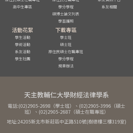
高中生專區
學分學程
系友相關
碩博士論文列表
學習護照
活動花絮
下載專區
學生活動
學士班
學術活動
碩士班
系友活動
原住民碩士在職專班
學生社團
學分學程
規章辦法
天主教輔仁大學財經法律學系
電話:(02)2905-2698（學士班）、(02)2905-3996（碩士
班）、(02)2905-2687（碩士在職專班）
地址:24205新北市新莊區中正路510號(樹德樓三樓319室)