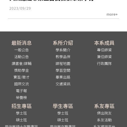
2023/09/29
more+
最新消息
系所介紹
本系成員
一般公告
學系簡介
專任師資
活動公告
教學品保
兼任師資
讀書會/課輔
課程地圖
行政團隊
獎助學金
學習空間
實習/徵才
畢業出路
國際交流
交通資訊
電子報
榮譽榜
招生專區
學生專區
系友專區
學士班
學士班
傑出院友
碩士班
碩士班
系友活動
原住民碩士在職專班
原住民在職專班
系友資訊平台