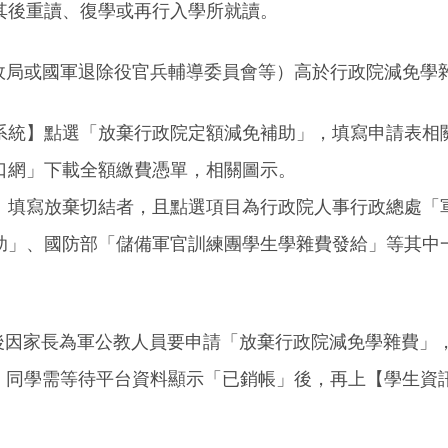
其後重讀、復學或再行入學所就讀。
政局或國軍退除役官兵輔導委員會等）高於行政院減免學
系統】點選「放棄行政院定額減免補助」，填寫申請表相
口網」下載全額繳費憑單，相關圖示。
】填寫放棄切結者，且點選項目為行政院人事行政總處「
助」、國防部「儲備軍官訓練團學生學雜費發給」等其中
，後因家長為軍公教人員要申請「放棄行政院減免學雜費」
」同學需等待平台資料顯示「已銷帳」後，再上【學生資