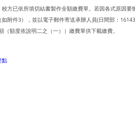
校方已依所填切結書製作全額繳費單。若因各式原因要恢復
3），並以電子郵件寄送承辦人員(日間部：161433@mai
免差額（額度依說明二之（一））繳費單供下載繳費。
要點