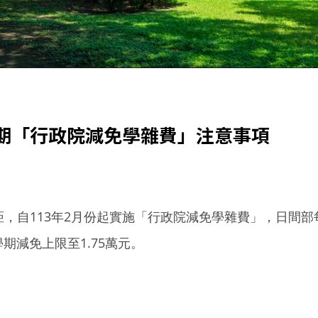
學期「行政院減免學雜費」注意事項
自113年2月份起實施「行政院減免學雜費」，日間部每學
期減免上限至1.75萬元。