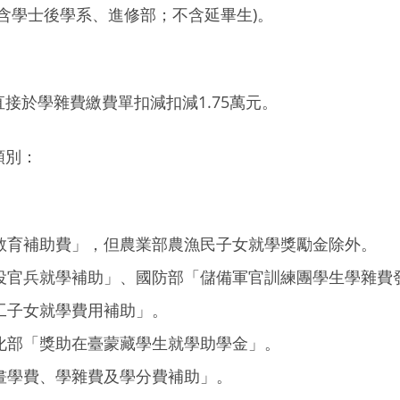
含學士後學系、進修部；不含延畢生)。
接於學雜費繳費單扣減扣減1.75萬元。
類別：
教育補助費」，但農業部農漁民子女就學獎勵金除外。
役官兵就學補助」、國防部「儲備軍官訓練團學生學雜費
工子女就學費用補助」。
化部「獎助在臺蒙藏學生就學助學金」。
畫學費、學雜費及學分費補助」。