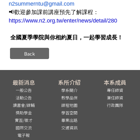
n2summerntu@gmail.com
📢
歡迎參加課前講座預先了解課程：
https://www.n2.org.tw/enter/news/detail/280
全國夏季學院與你相約夏日，一起學習成長！
Back
最新消息
系所介紹
本系成員
一般公告
學系簡介
專任師資
活動公告
教學品保
兼任師資
讀書會/課輔
課程地圖
行政團隊
獎助學金
學習空間
實習/徵才
畢業出路
國際交流
交通資訊
電子報