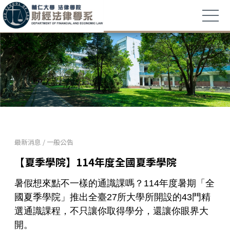
最新消息
/
一般公告
【夏季學院】114年度全國夏季學院
暑假想來點不一樣的通識課嗎？
114
年度暑期「全
國夏季學院」推出全臺
27
所大學所開設的
43
門精
選通識課程，不只讓你取得學分，還讓你眼界大
開。