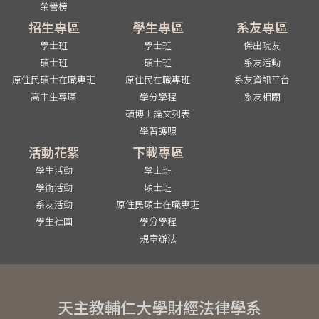
榮譽榜
招生專區
學生專區
系友專區
學士班
學士班
傑出院友
碩士班
碩士班
系友活動
原住民碩士在職專班
原住民在職專班
系友資訊平台
高中生專區
學分學程
系友相關
碩博士論文列表
學習護照
活動花絮
下載專區
學生活動
學士班
學術活動
碩士班
系友活動
原住民碩士在職專班
學生社團
學分學程
規章辦法
天主教輔仁大學財經法律學系