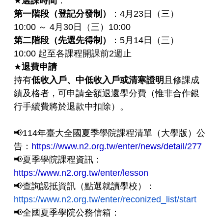
★
選課時間
：
第一階段（登記分發制）
：
4
月
23
日（三）
10:00
～
4
月
30
日（三）
10:00
第二階段（先選先得制）
：
5
月
14
日（三）
10:00
起至各課程開課前
2
週止
★
退費申請
持有
低收入戶、中低收入戶或清寒證明
且修課成
績及格者，可申請全額退還學分費（惟非合作銀
行手續費將於退款中扣除）。
📢
114
年臺大全國夏季學院課程清單（大學版）公
告：
https://www.n2.org.tw/enter/news/detail/277
📢
夏季學院課程資訊：
https://www.n2.org.tw/enter/lesson
📢
查詢認抵資訊（點選就讀學校）：
https://www.n2.org.tw/enter/reconized_list/start
📢
全國夏季學院公務信箱：