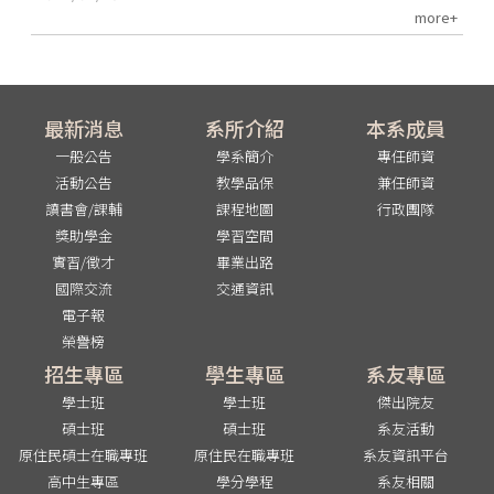
more+
最新消息
系所介紹
本系成員
一般公告
學系簡介
專任師資
活動公告
教學品保
兼任師資
讀書會/課輔
課程地圖
行政團隊
獎助學金
學習空間
實習/徵才
畢業出路
國際交流
交通資訊
電子報
榮譽榜
招生專區
學生專區
系友專區
學士班
學士班
傑出院友
碩士班
碩士班
系友活動
原住民碩士在職專班
原住民在職專班
系友資訊平台
高中生專區
學分學程
系友相關