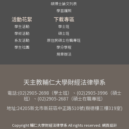
碩博士論文列表
學習護照
活動花絮
下載專區
學生活動
學士班
學術活動
碩士班
系友活動
原住民碩士在職專班
學生社團
學分學程
規章辦法
天主教輔仁大學財經法律學系
電話:(02)2905-2698（學士班）、(02)2905-3996（碩士
班）、(02)2905-2687（碩士在職專班）
地址:24205新北市新莊區中正路510號(樹德樓三樓319室)
Copyright 輔仁大學財經法律學系 All rights reserved. 網頁設計