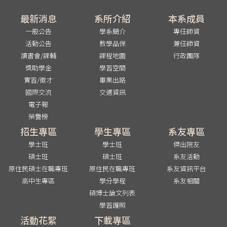
最新消息
系所介紹
本系成員
一般公告
學系簡介
專任師資
活動公告
教學品保
兼任師資
讀書會/課輔
課程地圖
行政團隊
獎助學金
學習空間
實習/徵才
畢業出路
國際交流
交通資訊
電子報
榮譽榜
招生專區
學生專區
系友專區
學士班
學士班
傑出院友
碩士班
碩士班
系友活動
原住民碩士在職專班
原住民在職專班
系友資訊平台
高中生專區
學分學程
系友相關
碩博士論文列表
學習護照
活動花絮
下載專區