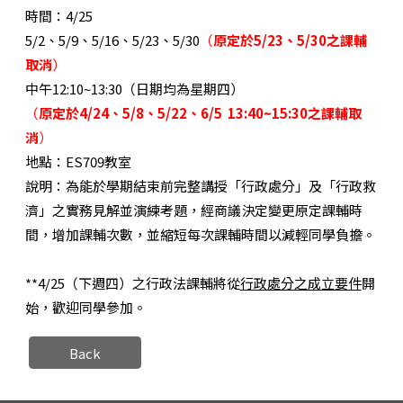
時間：4/25
5/2、5/9、5/16、5/23、5/30
（
原定於5/23、5/30
之課輔
取消
）
中午12:10~13:30（日期均為星期四）
（
原定於4/24、5/8、5/22、6/5
13:40~15:30
之課輔取
消
）
地點：ES709教室
說明：為能於學期結束前完整講授「行政處分」及「行政救
濟」之實務見解並演練考題，經商議決定變更原定課輔時
間，增加課輔次數，並縮短每次課輔時間以減輕同學負擔。
**4/25（下週四）之行政法課輔將從
行政處分之成立要件
開
始，歡迎同學參加。
Back