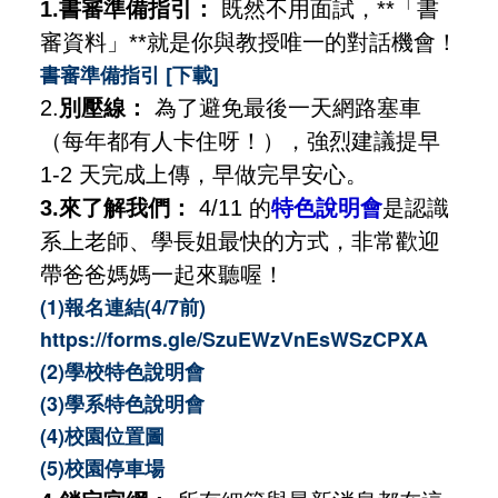
1.書審準備指引：
既然不用面試，**「書
審資料」**就是你與教授唯一的對話機會！
書審準備指引 [下載]
2.
別壓線：
為了避免最後一天網路塞車
（每年都有人卡住呀！），強烈建議提早
1-2 天完成上傳，早做完早安心。
3.來了解我們：
4/11 的
特色說明會
是認識
系上老師、學長姐最快的方式，非常歡迎
帶爸爸媽媽一起來聽喔！
(1)
報名連結(4/7前)
https://forms.gle/SzuEWzVnEsWSzCPXA
(2)
學校特色說明會
(3)
學系特色說明會
(4)
校園位置圖
(5)
校園停車場