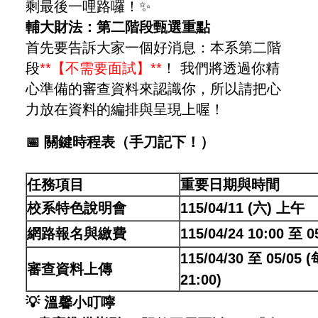
剩最後一哩路囉！✨
輔大財法：第二階段甄選重點
首先要告訴大家一個好消息：本系第二階
段
**【不需要面試】**
！ 我們將透過你精
心準備的審查資料來認識你，所以請把心
力放在資料的編排與呈現上喔！
📅
關鍵時程表（手刀記下！）
任務項目
重要日期與時間
校系特色說明會
115/04/11 (
六) 上午
網路報名與繳費
115/04/24 10:00
至 05
115/04/30
至 05/05 (
審查資料上傳
21:00)
💡
溫馨小叮嚀