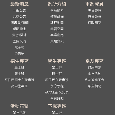
最新消息
系所介紹
本系成員
一般公告
學系簡介
專任師資
活動公告
教學品保
兼任師資
讀書會/課輔
課程地圖
行政團隊
獎助學金
學習空間
實習/徵才
畢業出路
國際交流
交通資訊
電子報
榮譽榜
招生專區
學生專區
系友專區
學士班
學士班
傑出院友
碩士班
碩士班
系友活動
原住民碩士在職專班
原住民在職專班
系友資訊平台
高中生專區
學分學程
系友相關
碩博士論文列表
學習護照
活動花絮
下載專區
學生活動
學士班