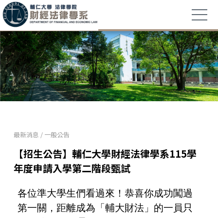
最新消息
/
一般公告
【招生公告】輔仁大學財經法律學系115學
年度申請入學第二階段甄試
Gemini
各位準大學生們看過來！恭喜你成功闖過
說
第一關，距離成為「輔大財法」的一員只
了