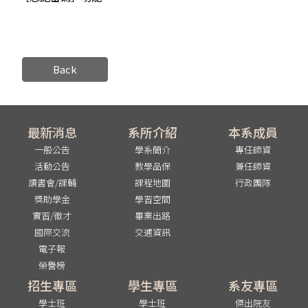
Back
最新消息
系所介紹
本系成員
一般公告
學系簡介
專任師資
活動公告
教學品保
兼任師資
讀書會/課輔
課程地圖
行政團隊
獎助學金
學習空間
實習/徵才
畢業出路
國際交流
交通資訊
電子報
榮譽榜
招生專區
學生專區
系友專區
學士班
學士班
傑出院友