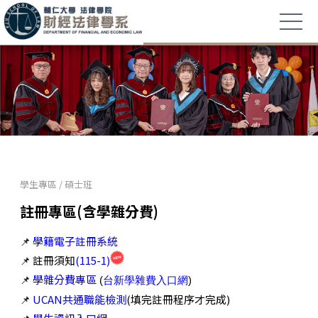
學生專區
/
碩士班
註冊專區(含學雜分費)
📌
學籍電子註冊系統
📌
註冊須知
(115-1)
📌
學雜分費專區
(
台新學雜費入口網
)
📌
UCAN共通職能檢測
(填完註冊程序才完成)