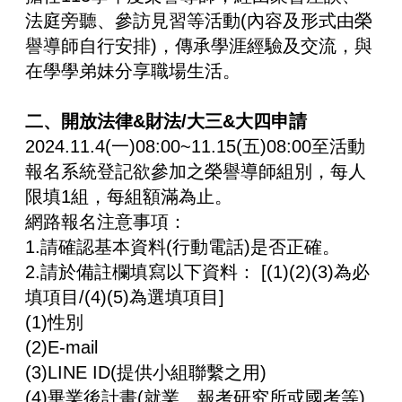
法庭旁聽、參訪見習等活動(內容及形式由榮
譽導師自行安排)，傳承學涯經驗及交流，與
在學學弟妹分享職場生活。
二、開放法律&財法/大三&大四申請
2024.11.4(一)08:00~11.15(五)08:00至活動
報名系統登記欲參加之榮譽導師組別，每人
限填1組，每組額滿為止。
網路報名注意事項：
1.請確認基本資料(行動電話)是否正確。
2.請於備註欄填寫以下資料： [(1)(2)(3)為必
填項目/(4)(5)為選填項目]
(1)性別
(2)E-mail
(3)LINE ID(提供小組聯繫之用)
(4)畢業後計畫(就業、報考研究所或國考等)