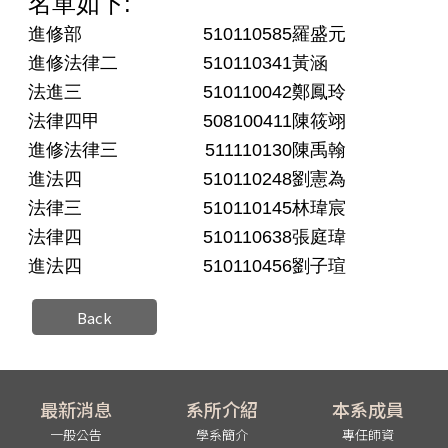
名單如下:
進修部
510110585
羅盛元
進修法律二
510110341
黃涵
法進三
510110042
鄭鳳玲
法律四甲
508100411
陳筱翊
進修法律三
511110130
陳禹翰
進法四
510110248
劉憲為
法律三
510110145
林瑋宸
法律四
510110638
張庭瑋
進法四
510110456
劉子瑄
Back
最新消息
系所介紹
本系成員
一般公告
學系簡介
專任師資