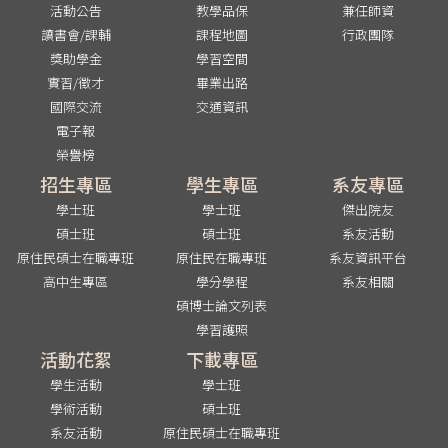
活動公告
教學品保
兼任師資
讀書會/課輔
課程地圖
行政團隊
獎助學金
學習空間
實習/徵才
畢業出路
國際交流
交通資訊
電子報
榮譽榜
招生專區
學生專區
系友專區
學士班
學士班
傑出院友
碩士班
碩士班
系友活動
原住民碩士在職專班
原住民在職專班
系友資訊平台
高中生專區
學分學程
系友相關
碩博士論文列表
學習護照
活動花絮
下載專區
學生活動
學士班
學術活動
碩士班
系友活動
原住民碩士在職專班