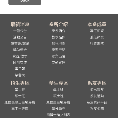
最新消息
系所介紹
本系成員
一般公告
學系簡介
專任師資
活動公告
教學品保
兼任師資
讀書會/課輔
課程地圖
行政團隊
獎助學金
學習空間
實習/徵才
畢業出路
國際交流
交通資訊
電子報
榮譽榜
招生專區
學生專區
系友專區
學士班
學士班
傑出院友
碩士班
碩士班
系友活動
原住民碩士在職專班
原住民在職專班
系友資訊平台
高中生專區
學分學程
系友相關
碩博士論文列表