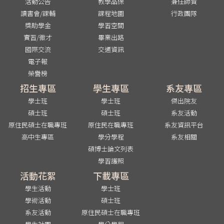
活動公告
教學品保
兼任師資
讀書會/課輔
課程地圖
行政團隊
獎助學金
學習空間
實習/徵才
畢業出路
國際交流
交通資訊
電子報
榮譽榜
招生專區
學生專區
系友專區
學士班
學士班
傑出院友
碩士班
碩士班
系友活動
原住民碩士在職專班
原住民在職專班
系友資訊平台
高中生專區
學分學程
系友相關
碩博士論文列表
學習護照
活動花絮
下載專區
學生活動
學士班
學術活動
碩士班
系友活動
原住民碩士在職專班