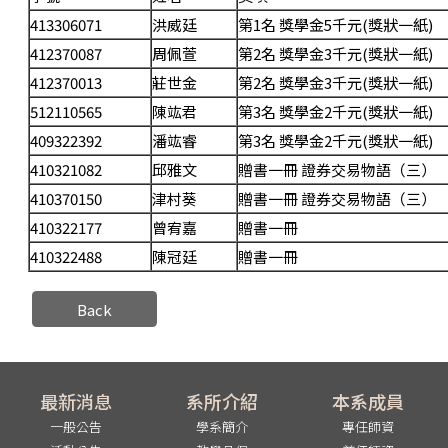
413306071
洪威廷
第1名 獎學金5千元(獎狀一紙)
412370087
周佩萱
第2名 獎學金3千元(獎狀一紙)
412370013
莊世金
第2名 獎學金3千元(獎狀一紙)
512110565
陳竑君
第3名 獎學金2千元(獎狀一紙)
409322392
潘竑睿
第3名 獎學金2千元(獎狀一紙)
410321082
邱雅文
贈書一冊 證券交易物語（三）
410370150
津村葵
贈書一冊 證券交易物語（三）
410322177
曾宥嘉
贈書一冊
410322488
陳冠廷
贈書一冊
Back
最新消息
系所介紹
本系成員
一般公告
學系簡介
專任師資