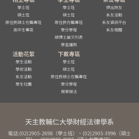
學士班
學士班
傑出院友
碩士班
碩士班
系友活動
原住民碩士在職專班
原住民在職專班
系友資訊平台
高中生專區
學分學程
系友相關
碩博士論文列表
學習護照
活動花絮
下載專區
學生活動
學士班
學術活動
碩士班
系友活動
原住民碩士在職專班
學生社團
學分學程
規章辦法
天主教輔仁大學財經法律學系
電話:(02)2905-2698（學士班）、(02)2905-3996（碩士