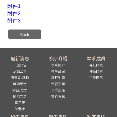
附件1
附件2
附件3
Back
最新消息
系所介紹
本系成員
一般公告
學系簡介
專任師資
活動公告
教學品保
兼任師資
讀書會/課輔
課程地圖
行政團隊
獎助學金
學習空間
實習/徵才
畢業出路
國際交流
交通資訊
電子報
榮譽榜
招生專區
學生專區
系友專區