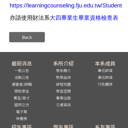
https://learningcounseling.fju.edu.tw/Student
亦請使用財法系
大四畢業生畢業資格檢查表
Back
最新消息
系所介紹
本系成員
一般公告
學系簡介
專任師資
活動公告
教學品保
兼任師資
讀書會/課輔
課程地圖
行政團隊
獎助學金
學習空間
實習/徵才
畢業出路
國際交流
交通資訊
電子報
榮譽榜
招生專區
學生專區
系友專區