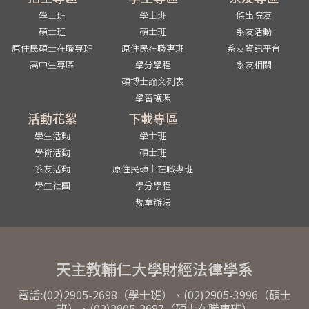
學士班
學士班
傑出院友
碩士班
碩士班
系友活動
原住民碩士在職專班
原住民在職專班
系友資訊平台
高中生專區
學分學程
系友相關
碩博士論文列表
學習護照
活動花絮
下載專區
學生活動
學士班
學術活動
碩士班
系友活動
原住民碩士在職專班
學生社團
學分學程
規章辦法
天主教輔仁大學財經法律學系
電話:(02)2905-2698（學士班）、(02)2905-3996（碩士
班）、(02)2905-2687（碩士在職專班）