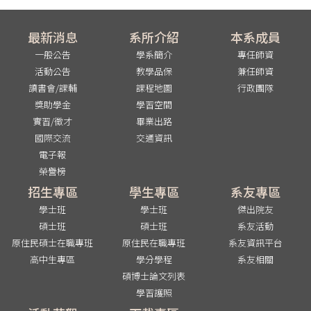
最新消息
系所介紹
本系成員
一般公告
學系簡介
專任師資
活動公告
教學品保
兼任師資
讀書會/課輔
課程地圖
行政團隊
獎助學金
學習空間
實習/徵才
畢業出路
國際交流
交通資訊
電子報
榮譽榜
招生專區
學生專區
系友專區
學士班
學士班
傑出院友
碩士班
碩士班
系友活動
原住民碩士在職專班
原住民在職專班
系友資訊平台
高中生專區
學分學程
系友相關
碩博士論文列表
學習護照