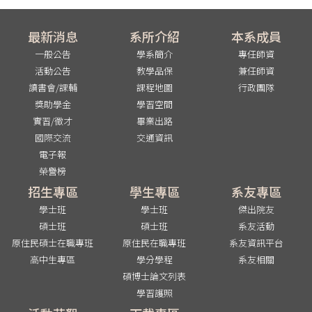
最新消息
系所介紹
本系成員
一般公告
學系簡介
專任師資
活動公告
教學品保
兼任師資
讀書會/課輔
課程地圖
行政團隊
獎助學金
學習空間
實習/徵才
畢業出路
國際交流
交通資訊
電子報
榮譽榜
招生專區
學生專區
系友專區
學士班
學士班
傑出院友
碩士班
碩士班
系友活動
原住民碩士在職專班
原住民在職專班
系友資訊平台
高中生專區
學分學程
系友相關
碩博士論文列表
學習護照