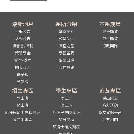
最新消息
系所介紹
本系成員
一般公告
學系簡介
專任師資
活動公告
教學品保
兼任師資
讀書會/課輔
課程地圖
行政團隊
獎助學金
學習空間
實習/徵才
畢業出路
國際交流
交通資訊
電子報
榮譽榜
招生專區
學生專區
系友專區
學士班
學士班
傑出院友
碩士班
碩士班
系友活動
原住民碩士在職專班
原住民在職專班
系友資訊平台
高中生專區
學分學程
系友相關
碩博士論文列表
學習護照