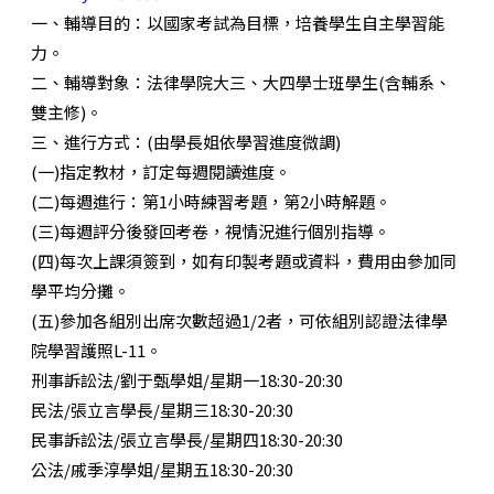
一、輔導目的：以國家考試為目標，培養學生自主學習能
力。
二、輔導對象：法律學院大三、大四學士班學生(含輔系、
雙主修)。
三、進行方式：(由學長姐依學習進度微調)
(一)指定教材，訂定每週閱讀進度。
(二)每週進行：第1小時練習考題，第2小時解題。
(三)每週評分後發回考卷，視情況進行個別指導。
(四)每次上課須簽到，如有印製考題或資料，費用由參加同
學平均分攤。
(五)參加各組別出席次數超過1/2者，可依組別認證法律學
院學習護照L-11。
刑事訴訟法/劉于甄學姐/星期一18:30-20:30
民法/張立言學長/星期三18:30-20:30
民事訴訟法/張立言學長/星期四18:30-20:30
公法/戚季淳學姐/星期五18:30-20:30