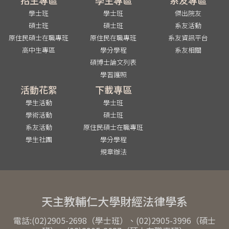
學士班
學士班
傑出院友
碩士班
碩士班
系友活動
原住民碩士在職專班
原住民在職專班
系友資訊平台
高中生專區
學分學程
系友相關
碩博士論文列表
學習護照
活動花絮
下載專區
學生活動
學士班
學術活動
碩士班
系友活動
原住民碩士在職專班
學生社團
學分學程
規章辦法
天主教輔仁大學財經法律學系
電話:(02)2905-2698（學士班）、(02)2905-3996（碩士