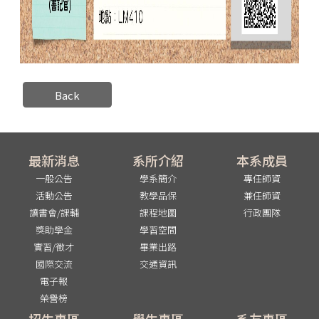
Back
最新消息
系所介紹
本系成員
一般公告
學系簡介
專任師資
活動公告
教學品保
兼任師資
讀書會/課輔
課程地圖
行政團隊
獎助學金
學習空間
實習/徵才
畢業出路
國際交流
交通資訊
電子報
榮譽榜
招生專區
學生專區
系友專區