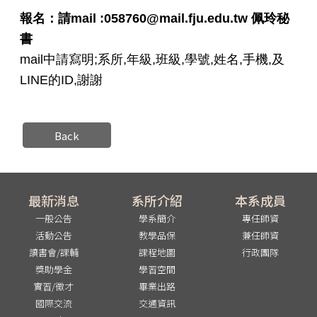
報名：請mail :058760@mail.fju.edu.tw 佩玲秘
書
mail中請寫明;系所,年級,班級,學號,姓名,手機,及
LINE的ID,謝謝
Back
最新消息
系所介紹
本系成員
一般公告
學系簡介
專任師資
活動公告
教學品保
兼任師資
讀書會/課輔
課程地圖
行政團隊
獎助學金
學習空間
實習/徵才
畢業出路
國際交流
交通資訊