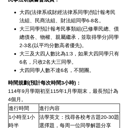
大四(法律系或財經法律系同學)預計報考民
法組、民商法組、財法組同學6-8名。
大三同學預計報考民事類組(已修畢民總、債
總債各、物權、親屬繼承，並取得學分)同學
2-3名(以平均分數高者優先)。
大三及大四人數比為1:3，如果大四同學只有
6名，只收2名大三同學。
大四同學人數不達6名，不開團。
時間規劃(預計每次時間3小時)：
114年9月學期初至115年1月學期末，最長預計為
4個月。
進行時間
進行內容
1小時至1小
法學英文：找尋各校考古題20-30題
時半
選擇題，每周一位同學解題分享