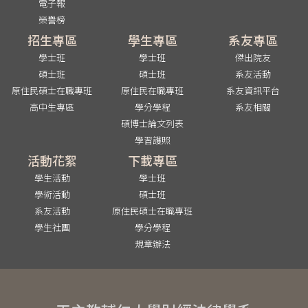
電子報
榮譽榜
招生專區
學生專區
系友專區
學士班
學士班
傑出院友
碩士班
碩士班
系友活動
原住民碩士在職專班
原住民在職專班
系友資訊平台
高中生專區
學分學程
系友相關
碩博士論文列表
學習護照
活動花絮
下載專區
學生活動
學士班
學術活動
碩士班
系友活動
原住民碩士在職專班
學生社團
學分學程
規章辦法