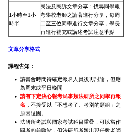
民法及民訴文章分享：找尋同學報
1小時至1小
考學校老師之論著進行分享，每周
時半
二至三位同學進行文章分享，學長
再進行補充或講述考試注意爭點
文章分享格式
課程告知
：
讀書會時間待確定報名人員後再討論，但應
為周末或平日晚間。
請有下定決心報考民事類法研所之同學再報
名
，
不接受以「不想考了、考別的類組」之
原因退團。
法研所考試與國家考試科目重疊，可以當作
國考的前哨站，但法研所考題出現任教老師