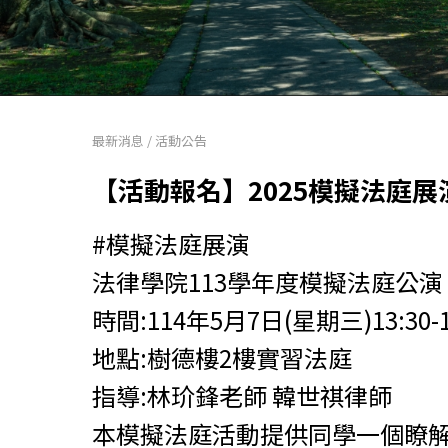
最新消息
/
活動公告
【活動報名】2025模擬法庭展
#模擬法庭展演
法律學院113學年度模擬法庭公演
時間:114年5月7日(星期三)13:30-1
地點:樹德樓2樓實習法庭
指導:林玠鋒老師 韓世祺律師
本模擬法庭活動提供同學一個瞭