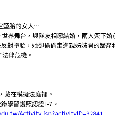
定墮胎的女人…
上世界舞台，與隊友相戀結婚，兩人簽下婚
反對墮胎，她卻偷偷走進親姊姊開的婦產科診
了法律危機。
相，藏在模擬法庭裡。
錄學習護照認證L-7。
.edu.tw/Activity.jsp?activityID=32841