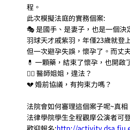
程。
此次模擬法庭的實務個案:
🎭 是國手、是妻子，也是一個決
羽球天才戚紫羽，年僅23歲就登
但一次避孕失誤，懷孕了。而丈夫
💊 一顆藥，結束了懷孕，也開啟
👩‍⚕️ 醫師姐姐，違法？
💔 婚前協議，有拘束力嗎？
法院會如何審理這個案子呢~真
法律學院學生全程觀摩公演者可登
歡迎報名:
http://activity.dsa.fju