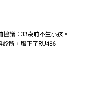
前協議：33歲前不生小孩。
所，服下了RU486