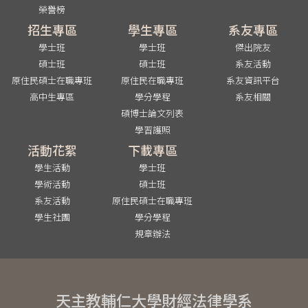
榮譽榜
招生專區
學生專區
系友專區
學士班
學士班
傑出院友
碩士班
碩士班
系友活動
原住民碩士在職專班
原住民在職專班
系友資訊平台
高中生專區
學分學程
系友相關
碩博士論文列表
學習護照
活動花絮
下載專區
學生活動
學士班
學術活動
碩士班
系友活動
原住民碩士在職專班
學生社團
學分學程
規章辦法
天主教輔仁大學財經法律學系