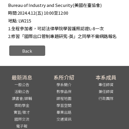
Bureau of Industry and Security(美國在臺協會)
時間:2024.4.12(五) 10:00至12:00
地點: LW215
1.全程參加者，可認法律學院學習護照認證L-8一次
2.修習「國際出口管制專題研究-英」之同學不需網路報名
Back
最新消息
系所介紹
本系成員
一般公告
學系簡介
專任師資
活動公告
教學品保
兼任師資
讀書會/課輔
課程地圖
行政團隊
獎助學金
學習空間
實習/徵才
畢業出路
國際交流
交通資訊
電子報