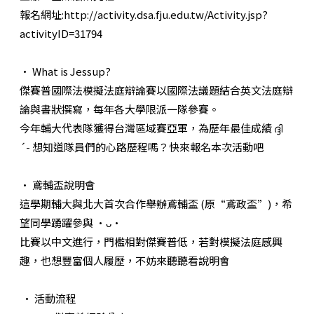
報名網址:http://activity.dsa.fju.edu.tw/Activity.jsp?
activityID=31794
• What is Jessup?
傑賽普國際法模擬法庭辯論賽以國際法議題結合英文法庭辯
論與書狀撰寫，每年各大學限派一隊參賽。
今年輔大代表隊獲得台灣區域賽亞軍，為歷年最佳成績 ദ്ദി
´- 想知道隊員們的心路歷程嗎？快來報名本次活動吧
• 鳶輔盃說明會
這學期輔大與北大首次合作舉辦鳶輔盃 (原“鳶政盃”)，希
望同學踴躍參與 •ᴗ•
比賽以中文進行，門檻相對傑賽普低，若對模擬法庭感興
趣，也想豐富個人履歷，不妨來聽聽看說明會
• 活動流程