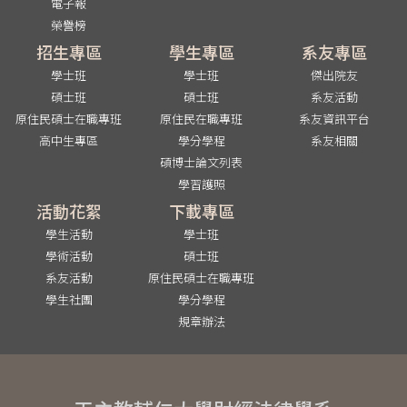
電子報
榮譽榜
招生專區
學生專區
系友專區
學士班
學士班
傑出院友
碩士班
碩士班
系友活動
原住民碩士在職專班
原住民在職專班
系友資訊平台
高中生專區
學分學程
系友相關
碩博士論文列表
學習護照
活動花絮
下載專區
學生活動
學士班
學術活動
碩士班
系友活動
原住民碩士在職專班
學生社團
學分學程
規章辦法