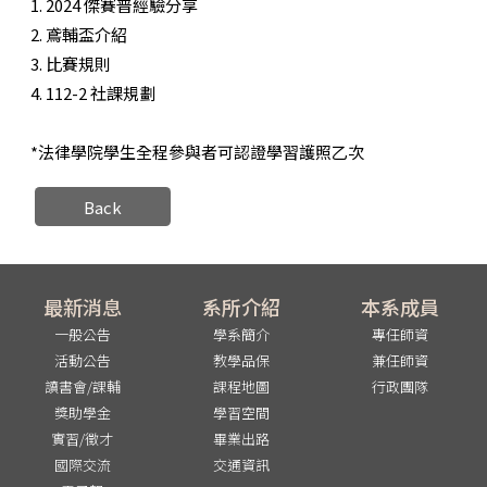
1. 2024 傑賽普經驗分享
2. 鳶輔盃介紹
3. 比賽規則
4. 112-2 社課規劃
*法律學院學生全程參與者可認證學習護照乙次
Back
最新消息
系所介紹
本系成員
一般公告
學系簡介
專任師資
活動公告
教學品保
兼任師資
讀書會/課輔
課程地圖
行政團隊
獎助學金
學習空間
實習/徵才
畢業出路
國際交流
交通資訊