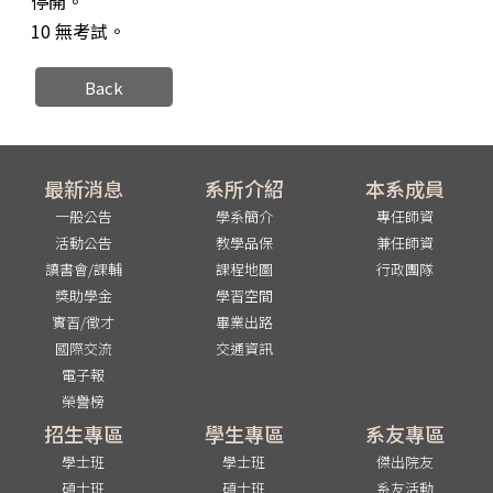
停開。
10
無考試。
Back
最新消息
系所介紹
本系成員
一般公告
學系簡介
專任師資
活動公告
教學品保
兼任師資
讀書會/課輔
課程地圖
行政團隊
獎助學金
學習空間
實習/徵才
畢業出路
國際交流
交通資訊
電子報
榮譽榜
招生專區
學生專區
系友專區
學士班
學士班
傑出院友
碩士班
碩士班
系友活動