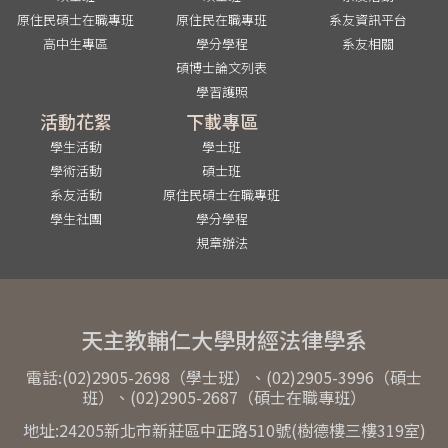
原住民碩士在職專班
原住民在職專班
系友資訊平台
高中生專區
學分學程
系友相關
碩博士論文列表
學習護照
活動花絮
下載專區
學生活動
學士班
學術活動
碩士班
系友活動
原住民碩士在職專班
學生社團
學分學程
規章辦法
天主教輔仁大學財經法律學系
電話:(02)2905-2698（學士班）、(02)2905-3996（碩士
班）、(02)2905-2687（碩士在職專班）
地址:24205新北市新莊區中正路510號(樹德樓三樓319室)