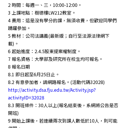
2
時間：每週一、三，10:00-12:00。
3
上課地點：樹德樓LW212教室。
4
費用：這是沒有學分的課，無須收費，但歡迎同學們
踴躍參加。
5
教材：公司法講義(最新版；自行至法源法律網下
載)。
6
起始進度：2.4.5股東提案權制度。
7
報名資格：大學部及研究所在校生均可報名。
8
報名日期
8.1
即日起至6月25日止。
8.2
有意參加者，請網路報名。(活動代碼32028)
http://activity.dsa.fju.edu.tw/Activity.jsp?
activityID=32028
8.3
開班條件：30人以上(報名結束後，系網將公告是否
開班)
9
開始上課後，若連續兩次到課人數低於10人，則可能