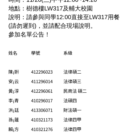
地點：樹德樓LW317及輔大校園
說明：請參與同學12:00直接至LW317用餐
(請勿遲到)，並請配合現場說明。
參加名單公告！
姓名
學號
系級
陳¡姸
412296023
法律碩二
安¡云
411296014
法律碩三
黃¡淳
412296061
民商法 碩二
李¡青
410296017
法碩四
洪¡廷
413306071
財法碩一
孫¡蓮
410321173
法律四甲
賴¡方
410321276
法律四甲