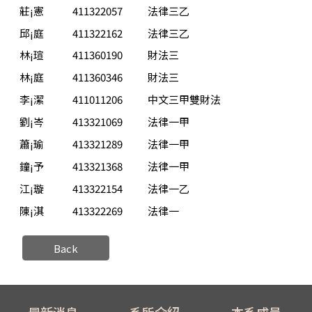
莊¡憲
411322057
法律三乙
邱¡庭
411322162
法律三乙
林¡瑄
411360190
財法三
林¡庭
411360346
財法三
李¡潔
411011206
中文三甲雙財法
劉¡岑
413321069
法律一甲
蕭¡瑜
413321289
法律一甲
鐘¡予
413321368
法律一甲
江¡璇
413322154
法律一乙
陳¡淇
413322269
法律一
Back
最新消息
系所介紹
本系成員