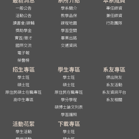
一般公告
學系簡介
專任師資
活動公告
教學品保
兼任師資
讀書會/課輔
課程地圖
行政團隊
獎助學金
學習空間
實習/徵才
畢業出路
國際交流
交通資訊
電子報
榮譽榜
招生專區
學生專區
系友專區
學士班
學士班
傑出院友
碩士班
碩士班
系友活動
原住民碩士在職專班
原住民在職專班
系友資訊平台
高中生專區
學分學程
系友相關
碩博士論文列表
學習護照
活動花絮
下載專區
學生活動
學士班
學術活動
碩士班