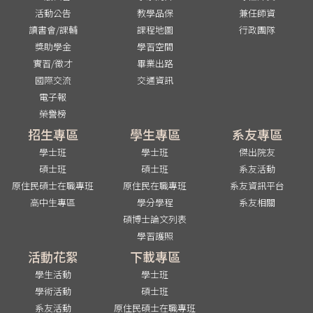
活動公告
教學品保
兼任師資
讀書會/課輔
課程地圖
行政團隊
獎助學金
學習空間
實習/徵才
畢業出路
國際交流
交通資訊
電子報
榮譽榜
招生專區
學生專區
系友專區
學士班
學士班
傑出院友
碩士班
碩士班
系友活動
原住民碩士在職專班
原住民在職專班
系友資訊平台
高中生專區
學分學程
系友相關
碩博士論文列表
學習護照
活動花絮
下載專區
學生活動
學士班
學術活動
碩士班
系友活動
原住民碩士在職專班