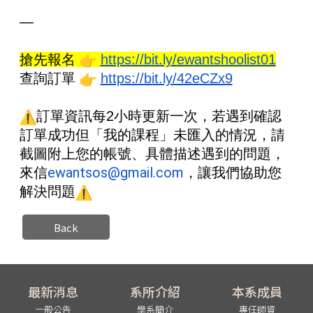
—
搶先報名
https://bit.ly/
ewantshoolist01
查詢訂單
https://bit.ly/42eCZx9
訂單資訊每2小時更新一次，若遇到確認
訂單成功但「
我的課程」未匯入的情況，請
截圖附上您的帳號、
具體描述遇到的問題，
ewantsos@gmail.com
來信
，讓我們協助您
解決問題
Back
最新消息
系所介紹
本系成員
一般公告
學系簡介
專任師資