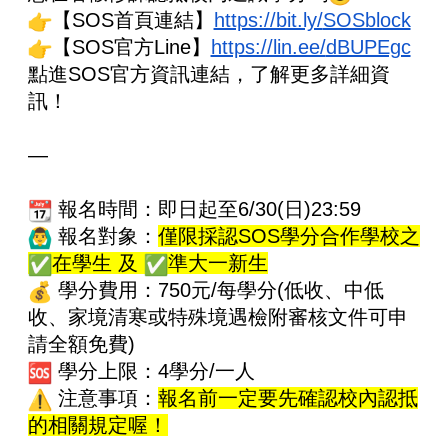
【SOS首頁連結】
https://bit.ly/
SOSblock
【SOS官方Line】
https://lin.ee/
dBUPEgc
點進SOS官方資訊連結，了解更多詳細資
訊！
—
報名時間：即日起至6/30(日)23:59
報名對象：
僅限採認SOS學分合作學校之
在學生 及
準大一新生
學分費用：750元/每學分(低收、中低
收、
家境清寒或特殊境遇檢附審核文件可申
請全額免費)
學分上限：4學分/一人
注意事項：
報名前一定要先確認校內認抵
的相關規定喔！