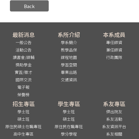
Back
最新消息
系所介紹
本系成員
一般公告
學系簡介
專任師資
活動公告
教學品保
兼任師資
讀書會/課輔
課程地圖
行政團隊
獎助學金
學習空間
實習/徵才
畢業出路
國際交流
交通資訊
電子報
榮譽榜
招生專區
學生專區
系友專區
學士班
學士班
傑出院友
碩士班
碩士班
系友活動
原住民碩士在職專班
原住民在職專班
系友資訊平台
高中生專區
學分學程
系友相關