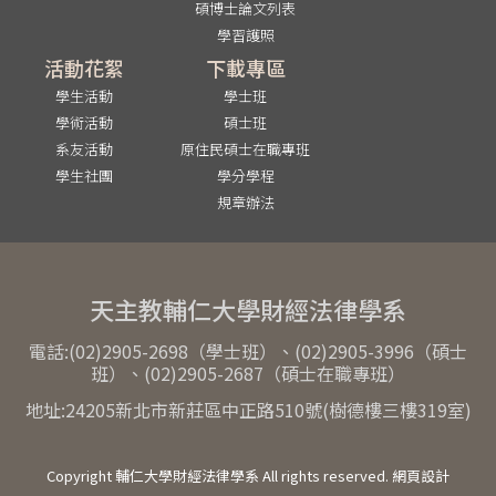
碩博士論文列表
學習護照
活動花絮
下載專區
學生活動
學士班
學術活動
碩士班
系友活動
原住民碩士在職專班
學生社團
學分學程
規章辦法
天主教輔仁大學財經法律學系
電話:(02)2905-2698（學士班）、(02)2905-3996（碩士
班）、(02)2905-2687（碩士在職專班）
地址:24205新北市新莊區中正路510號(樹德樓三樓319室)
Copyright 輔仁大學財經法律學系 All rights reserved. 網頁設計