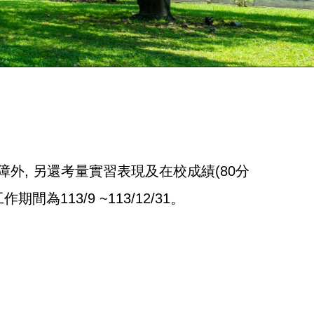
外, 另還考量實習表現及在校成績(80分
113/9 ~113/12/31。