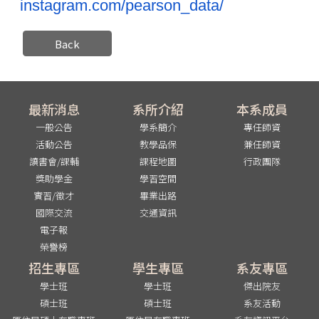
instagram.com/pearson_data/
Back
最新消息
系所介紹
本系成員
一般公告
學系簡介
專任師資
活動公告
教學品保
兼任師資
讀書會/課輔
課程地圖
行政團隊
獎助學金
學習空間
實習/徵才
畢業出路
國際交流
交通資訊
電子報
榮譽榜
招生專區
學生專區
系友專區
學士班
學士班
傑出院友
碩士班
碩士班
系友活動