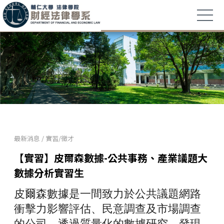
最新消息
/
實習/徵才
【實習】皮爾森數據-公共事務、產業議題大
數據分析實習生
皮爾森數據是一間致力於公共議題網路
衝擊力影響評估、
民意調查及市場調查
的公司，透過質量化的數據研究，
發現