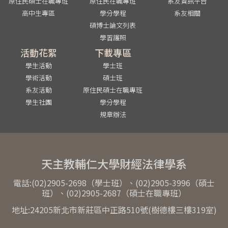
原住民碩士在職專班
原住民在職專班
系友資訊平台
高中生專區
學分學程
系友相關
碩博士論文列表
學習護照
活動花絮
下載專區
學生活動
學士班
學術活動
碩士班
系友活動
原住民碩士在職專班
學生社團
學分學程
規章辦法
天主教輔仁大學財經法律學系
電話:(02)2905-2698（學士班）、(02)2905-3996（碩士
班）、(02)2905-2687（碩士在職專班）
地址:24205新北市新莊區中正路510號(樹德樓三樓319室)