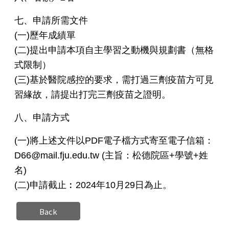
七、申請所需文件
(一)歷年成績單
(二)提出申請本項自主學習之動機與規劃書（無格
式限制）
(三)基於醫院感控的要求，需打過三劑疫苗方可見
習緣故，請提出打完三劑疫苗之證明。
八、申請方式
(一)將上述文件以PDF電子檔方式寄至電子信箱：
D66@mail.fju.edu.tw (主旨：松德院區+學號+姓
名)
(二)申請截止︰2024年10月29日為止。
Back