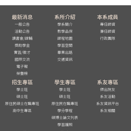
最新消息
系所介紹
本系成員
一般公告
學系簡介
專任師資
活動公告
教學品保
兼任師資
讀書會/課輔
課程地圖
行政團隊
獎助學金
學習空間
實習/徵才
畢業出路
國際交流
交通資訊
電子報
榮譽榜
招生專區
學生專區
系友專區
學士班
學士班
傑出院友
碩士班
碩士班
系友活動
原住民碩士在職專班
原住民在職專班
系友資訊平台
高中生專區
學分學程
系友相關
碩博士論文列表
學習護照