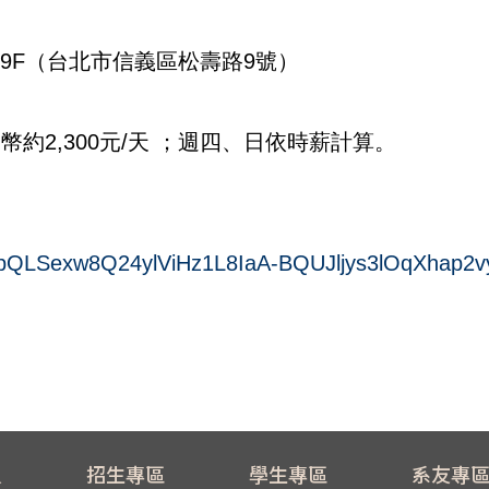
 9F（台北市信義區松壽路9號）
幣約2,300元/天 ；週四、日依時薪計算。
FAIpQLSexw8Q24ylViHz1L8IaA-BQUJljys3lOqXhap2v
員
招生專區
學生專區
系友專