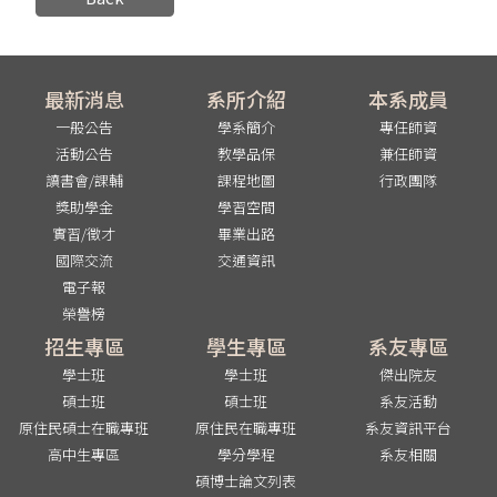
最新消息
系所介紹
本系成員
一般公告
學系簡介
專任師資
活動公告
教學品保
兼任師資
讀書會/課輔
課程地圖
行政團隊
獎助學金
學習空間
實習/徵才
畢業出路
國際交流
交通資訊
電子報
榮譽榜
招生專區
學生專區
系友專區
學士班
學士班
傑出院友
碩士班
碩士班
系友活動
原住民碩士在職專班
原住民在職專班
系友資訊平台
高中生專區
學分學程
系友相關
碩博士論文列表