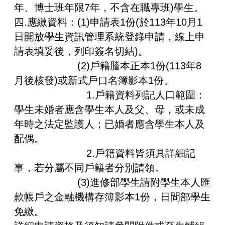
年、博士班年限7年，不含在職專班)學生。
四.應繳資料：(1)申請表1份(於113年10月1
日開放學生資訊管理系統登錄申請，線上申
請表填妥後，列印簽名切結)。
(2)戶籍謄本正本1份(113年8
月後核發)或新式戶口名簿影本1份。
1.戶籍資料列記人口範圍：
學生未婚者應含學生本人及父、母，或未成
年時之法定監護人；已婚者應含學生本人及
配偶。
2.戶籍資料皆須具詳細記
事，若分屬不同戶籍者分別請領。
(3)進修部學生請附學生本人匯
款帳戶之金融機構存簿影本1份，日間部學生
免繳。