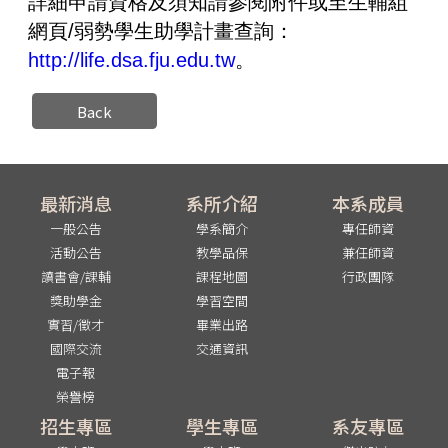
詳細申請資格及須知請參閱附件或至生輔組
網頁/弱勢學生助學計畫查詢：
http://life.dsa.fju.edu.tw
。
Back
最新消息
系所介紹
本系成員
一般公告
學系簡介
專任師資
活動公告
教學品保
兼任師資
讀書會/課輔
課程地圖
行政團隊
獎助學金
學習空間
實習/徵才
畢業出路
國際交流
交通資訊
電子報
榮譽榜
招生專區
學生專區
系友專區