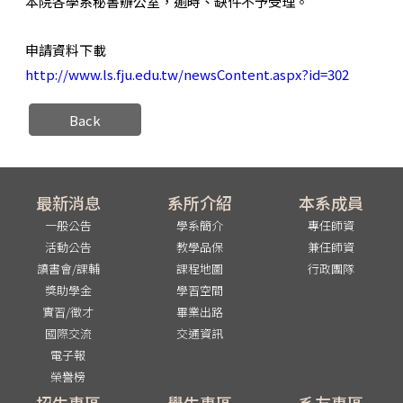
本院各學系秘書辦公室，逾時、缺件不予受理。
申請資料下載
http://www.ls.fju.edu.tw/newsContent.aspx?id=302
Back
最新消息
系所介紹
本系成員
一般公告
學系簡介
專任師資
活動公告
教學品保
兼任師資
讀書會/課輔
課程地圖
行政團隊
獎助學金
學習空間
實習/徵才
畢業出路
國際交流
交通資訊
電子報
榮譽榜
招生專區
學生專區
系友專區