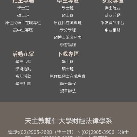
學士班
學士班
傑出院友
碩士班
碩士班
系友活動
原住民碩士在職專班
原住民在職專班
系友資訊平台
高中生專區
學分學程
系友相關
碩博士論文列表
學習護照
活動花絮
下載專區
學生活動
學士班
學術活動
碩士班
系友活動
原住民碩士在職專班
學生社團
學分學程
規章辦法
天主教輔仁大學財經法律學系
電話:(02)2905-2698（學士班）、(02)2905-3996（碩士